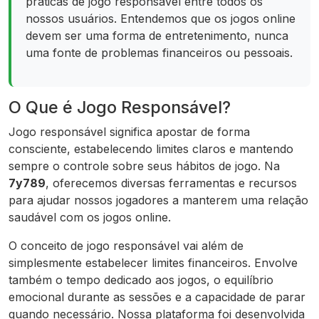
práticas de jogo responsável entre todos os
nossos usuários. Entendemos que os jogos online
devem ser uma forma de entretenimento, nunca
uma fonte de problemas financeiros ou pessoais.
O Que é Jogo Responsável?
Jogo responsável significa apostar de forma
consciente, estabelecendo limites claros e mantendo
sempre o controle sobre seus hábitos de jogo. Na
7y789
, oferecemos diversas ferramentas e recursos
para ajudar nossos jogadores a manterem uma relação
saudável com os jogos online.
O conceito de jogo responsável vai além de
simplesmente estabelecer limites financeiros. Envolve
também o tempo dedicado aos jogos, o equilíbrio
emocional durante as sessões e a capacidade de parar
quando necessário. Nossa plataforma foi desenvolvida