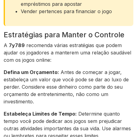
empréstimos para apostar
Vender pertences para financiar o jogo
Estratégias para Manter o Controle
A
7y789
recomenda várias estratégias que podem
ajudar os jogadores a manterem uma relação saudável
com os jogos online:
Defina um Orçamento:
Antes de começar a jogar,
estabeleça um valor que você pode se dar ao luxo de
perder. Considere esse dinheiro como parte do seu
orçamento de entretenimento, não como um
investimento.
Estabeleça Limites de Tempo:
Determine quanto
tempo você pode dedicar aos jogos sem prejudicar
outras atividades importantes da sua vida. Use alarmes
ou lembretes para respeitar esses limites.