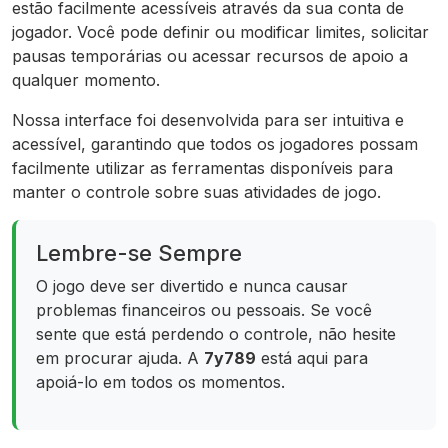
estão facilmente acessíveis através da sua conta de
jogador. Você pode definir ou modificar limites, solicitar
pausas temporárias ou acessar recursos de apoio a
qualquer momento.
Nossa interface foi desenvolvida para ser intuitiva e
acessível, garantindo que todos os jogadores possam
facilmente utilizar as ferramentas disponíveis para
manter o controle sobre suas atividades de jogo.
Lembre-se Sempre
O jogo deve ser divertido e nunca causar
problemas financeiros ou pessoais. Se você
sente que está perdendo o controle, não hesite
em procurar ajuda. A
7y789
está aqui para
apoiá-lo em todos os momentos.