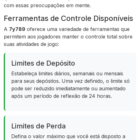
com essas preocupações em mente.
Ferramentas de Controle Disponíveis
A
7y789
oferece uma variedade de ferramentas que
permitem aos jogadores manter o controle total sobre
suas atividades de jogo:
Limites de Depósito
Estabeleça limites diários, semanais ou mensais
para seus depósitos. Uma vez definido, o limite só
pode ser reduzido imediatamente ou aumentado
após um período de reflexão de 24 horas.
Limites de Perda
Defina o valor máximo que você está disposto a