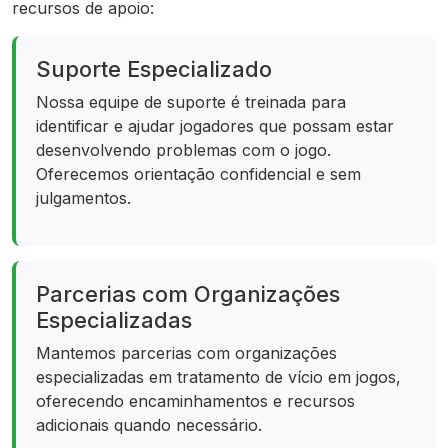
recursos de apoio:
Suporte Especializado
Nossa equipe de suporte é treinada para
identificar e ajudar jogadores que possam estar
desenvolvendo problemas com o jogo.
Oferecemos orientação confidencial e sem
julgamentos.
Parcerias com Organizações
Especializadas
Mantemos parcerias com organizações
especializadas em tratamento de vício em jogos,
oferecendo encaminhamentos e recursos
adicionais quando necessário.