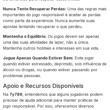
Nunca Tente Recuperar Perdas:
Uma das regras mais
importantes do jogo responsável é aceitar as perdas
como parte da experiência. Nunca aumente suas
apostas tentando recuperar o que perdeu.
Mantenha o Equilíbrio:
Os jogos devem ser apenas
uma das suas atividades de lazer, não a única.
Mantenha outros hobbies e interesses em sua vida.
Jogue Apenas Quando Estiver Bem:
Evite jogar
quando estiver estressado, deprimido, sob influência de
álcool ou drogas, ou quando estiver passando por
problemas pessoais.
Apoio e Recursos Disponíveis
Na
7y789
, entendemos que alguns jogadores podem
precisar de ajuda adicional para manter práticas de
jogo responsável. Por isso, oferecemos diversos