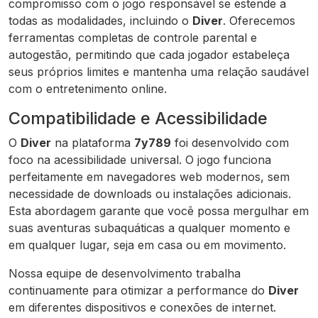
compromisso com o jogo responsável se estende a
todas as modalidades, incluindo o
Diver
. Oferecemos
ferramentas completas de controle parental e
autogestão, permitindo que cada jogador estabeleça
seus próprios limites e mantenha uma relação saudável
com o entretenimento online.
Compatibilidade e Acessibilidade
O
Diver
na plataforma
7y789
foi desenvolvido com
foco na acessibilidade universal. O jogo funciona
perfeitamente em navegadores web modernos, sem
necessidade de downloads ou instalações adicionais.
Esta abordagem garante que você possa mergulhar em
suas aventuras subaquáticas a qualquer momento e
em qualquer lugar, seja em casa ou em movimento.
Nossa equipe de desenvolvimento trabalha
continuamente para otimizar a performance do
Diver
em diferentes dispositivos e conexões de internet.