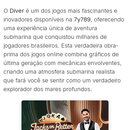
O
Diver
é um dos jogos mais fascinantes e
inovadores disponíveis na
7y789
, oferecendo
uma experiência única de aventura
submarina que conquistou milhares de
jogadores brasileiros. Esta verdadeira obra-
prima dos jogos online combina gráficos de
última geração com mecânicas envolventes,
criando uma atmosfera submarina realista
que fará você se sentir como um verdadeiro
explorador dos mares profundos.