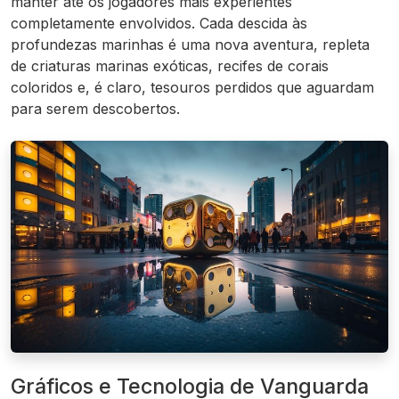
manter até os jogadores mais experientes
completamente envolvidos. Cada descida às
profundezas marinhas é uma nova aventura, repleta
de criaturas marinas exóticas, recifes de corais
coloridos e, é claro, tesouros perdidos que aguardam
para serem descobertos.
Gráficos e Tecnologia de Vanguarda