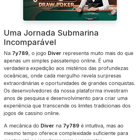
Uma Jornada Submarina
Incomparável
Na
7y789
, o jogo
Diver
representa muito mais do que
apenas um simples passatempo online. É uma
verdadeira expedição aos mistérios das profundezas
oceânicas, onde cada mergulho revela surpresas
extraordinárias e oportunidades de grandes conquistas.
Os desenvolvedores da nossa plataforma investiram
anos de pesquisa e desenvolvimento para criar uma
experiência que transcende os limites tradicionais dos
jogos de cassino online.
A mecânica do
Diver
na
7y789
é intuitiva, mas ao
mesmo tempo oferece complexidade suficiente para