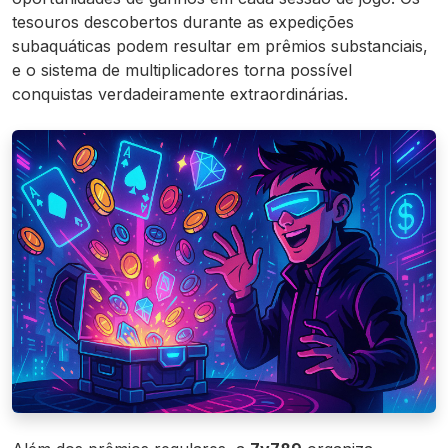
tesouros descobertos durante as expedições
subaquáticas podem resultar em prêmios substanciais,
e o sistema de multiplicadores torna possível
conquistas verdadeiramente extraordinárias.