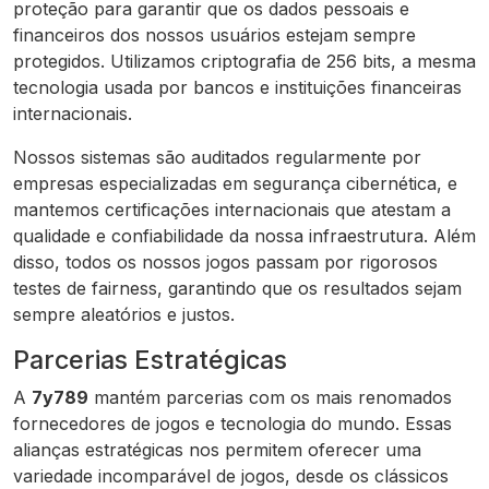
proteção para garantir que os dados pessoais e
financeiros dos nossos usuários estejam sempre
protegidos. Utilizamos criptografia de 256 bits, a mesma
tecnologia usada por bancos e instituições financeiras
internacionais.
Nossos sistemas são auditados regularmente por
empresas especializadas em segurança cibernética, e
mantemos certificações internacionais que atestam a
qualidade e confiabilidade da nossa infraestrutura. Além
disso, todos os nossos jogos passam por rigorosos
testes de fairness, garantindo que os resultados sejam
sempre aleatórios e justos.
Parcerias Estratégicas
A
7y789
mantém parcerias com os mais renomados
fornecedores de jogos e tecnologia do mundo. Essas
alianças estratégicas nos permitem oferecer uma
variedade incomparável de jogos, desde os clássicos