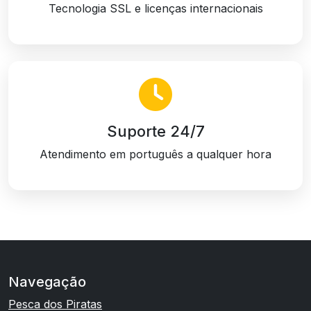
Tecnologia SSL e licenças internacionais
Suporte 24/7
Atendimento em português a qualquer hora
Navegação
Pesca dos Piratas