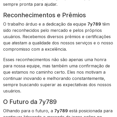
sempre pronta para ajudar.
Reconhecimentos e Prêmios
O trabalho árduo e a dedicação da equipe
7y789
têm
sido reconhecidos pelo mercado e pelos próprios
usuários. Recebemos diversos prêmios e certificações
que atestam a qualidade dos nossos serviços e o nosso
compromisso com a excelência.
Esses reconhecimentos não são apenas uma honra
para nossa equipe, mas também uma confirmação de
que estamos no caminho certo. Eles nos motivam a
continuar inovando e melhorando constantemente,
sempre buscando superar as expectativas dos nossos
usuários.
O Futuro da 7y789
Olhando para o futuro, a
7y789
está posicionada para