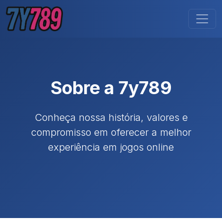
Sobre a 7y789
Conheça nossa história, valores e
compromisso em oferecer a melhor
experiência em jogos online