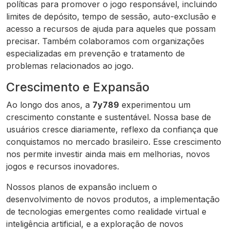
políticas para promover o jogo responsável, incluindo
limites de depósito, tempo de sessão, auto-exclusão e
acesso a recursos de ajuda para aqueles que possam
precisar. Também colaboramos com organizações
especializadas em prevenção e tratamento de
problemas relacionados ao jogo.
Crescimento e Expansão
Ao longo dos anos, a
7y789
experimentou um
crescimento constante e sustentável. Nossa base de
usuários cresce diariamente, reflexo da confiança que
conquistamos no mercado brasileiro. Esse crescimento
nos permite investir ainda mais em melhorias, novos
jogos e recursos inovadores.
Nossos planos de expansão incluem o
desenvolvimento de novos produtos, a implementação
de tecnologias emergentes como realidade virtual e
inteligência artificial, e a exploração de novos